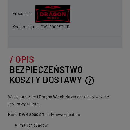
Producent:
Kod produktu:
DWM2000ST-YP
OPIS
BEZPIECZEŃSTWO
KOSZTY DOSTAWY
CENA NIE ZAWIERA EWENTUALNYCH KOSZTÓW
PŁATNOŚCI
Wyciągarki z serii
Dragon Winch Maverick
to sprawdzone i
trwałe wyciągarki.
Model
DWM 2000 ST
dedykowany jest do:
małych quadów