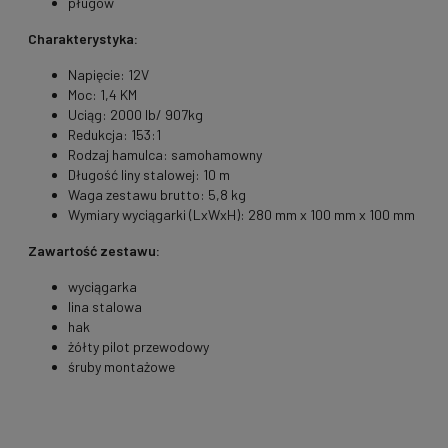
pługów
Charakterystyka:
Napięcie: 12V
Moc: 1,4 KM
Uciąg: 2000 lb/ 907kg
Redukcja: 153:1
Rodzaj hamulca: samohamowny
Długość liny stalowej: 10 m
Waga zestawu brutto: 5,8 kg
Wymiary wyciągarki (LxWxH): 280 mm x 100 mm x 100 mm
Zawartość zestawu:
wyciągarka
lina stalowa
hak
żółty pilot przewodowy
śruby montażowe