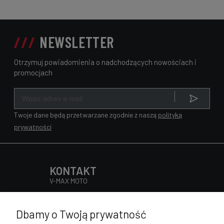
NEWSLETTER
Otrzymuj powiadomienia o nadchodzących nowościach i
promocjach
Twoje dane będą przetwarzane zgodnie z naszą
polityką
prywatności
KONTAKT
V-MAX MOTO
Słowackiego 98, 32-400 Myślenice
Pn - Pt 9:00 - 17:00
Dbamy o Twoją prywatność
Sob 9:00 - 13:00