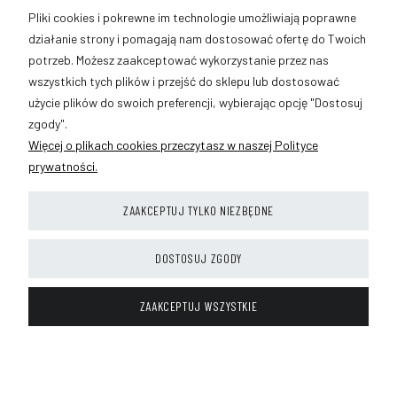
889-633-896
Pliki cookies i pokrewne im technologie umożliwiają poprawne
sklep@vmaxmoto.pl
działanie strony i pomagają nam dostosować ofertę do Twoich
potrzeb. Możesz zaakceptować wykorzystanie przez nas
wszystkich tych plików i przejść do sklepu lub dostosować
użycie plików do swoich preferencji, wybierając opcję "Dostosuj
POMOC
zgody".
Więcej o plikach cookies przeczytasz w naszej Polityce
MOJE KONTO
prywatności.
PŁATNOŚCI I DOSTAWA
ZAAKCEPTUJ TYLKO NIEZBĘDNE
INFORMACJE
DOSTOSUJ ZGODY
O NAS
ZAAKCEPTUJ WSZYSTKIE
POKAŻ PEŁNĄ WERSJĘ STRONY
Sklep internetowy Shoper.pl