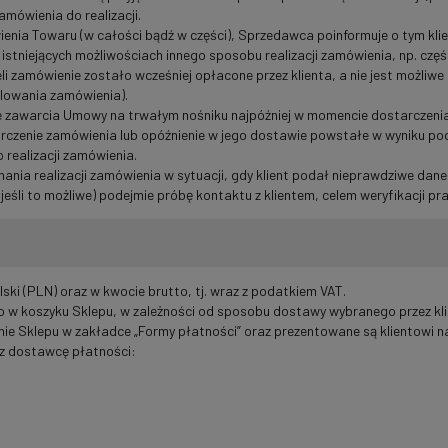
mówienia do realizacji.
ienia Towaru (w całości bądź w części), Sprzedawca poinformuje o tym kl
istniejących możliwościach innego sposobu realizacji zamówienia, np. częśc
zamówienie zostało wcześniej opłacone przez klienta, a nie jest możliwe 
lowania zamówienia).
e zawarcia Umowy na trwałym nośniku najpóźniej w momencie dostarczeni
arczenie zamówienia lub opóźnienie w jego dostawie powstałe w wyniku po
 realizacji zamówienia.
ia realizacji zamówienia w sytuacji, gdy klient podał nieprawdziwe dane 
śli to możliwe) podejmie próbę kontaktu z klientem, celem weryfikacji p
ki (PLN) oraz w kwocie brutto, tj. wraz z podatkiem VAT.
w koszyku Sklepu, w zależności od sposobu dostawy wybranego przez kli
ie Sklepu w zakładce „Formy płatności” oraz prezentowane są klientowi n
ez dostawcę płatności: