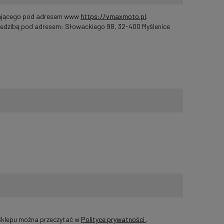
łającego pod adresem www
https://vmaxmoto.pl
.
iedzibą pod adresem: Słowackiego 98, 32-400 Myślenice
j Sklepu można przeczytać w
Polityce prywatności
.