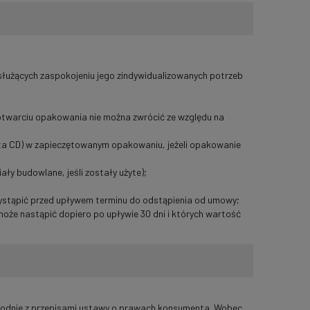
łużących zaspokojeniu jego zindywidualizowanych potrzeb
otwarciu opakowania nie można zwrócić ze względu na
ta CD) w zapieczętowanym opakowaniu, jeżeli opakowanie
ały budowlane, jeśli zostały użyte);
wystąpić przed upływem terminu do odstąpienia od umowy;
oże nastąpić dopiero po upływie 30 dni i których wartość
odnie z przepisami ustawy o prawach konsumenta. Wobec