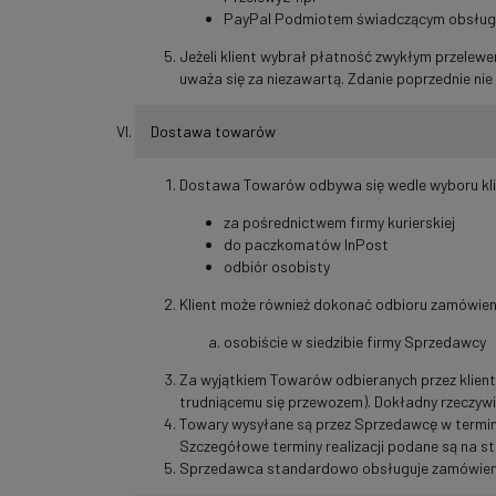
PayPal Podmiotem świadczącym obsługę p
Jeżeli klient wybrał płatność zwykłym przelew
uważa się za niezawartą. Zdanie poprzednie ni
Dostawa towarów
Dostawa Towarów odbywa się wedle wyboru kli
za pośrednictwem firmy kurierskiej
do paczkomatów InPost
odbiór osobisty
Klient może również dokonać odbioru zamówien
osobiście w siedzibie firmy Sprzedawcy
Za wyjątkiem Towarów odbieranych przez klienta
trudniącemu się przewozem). Dokładny rzeczywis
Towary wysyłane są przez Sprzedawcę w termini
Szczegółowe terminy realizacji podane są na st
Sprzedawca standardowo obsługuje zamówienia 