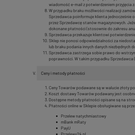
wiadomość e-mail z potwierdzeniem przyjęcia za
W przypadku braku możliwości realizacji zamów
Sprzedawca poinformuje klienta jednocześnie o 
przez Sprzedawcę stanów magazynowych. Jeżeli 
dokonane płatności (stosownie do zakresu anu
Sprzedawca przekazuje klientowi potwierdzeni
Sklep nie ponosi odpowiedzialności za niedost
lub braku podania innych danych niezbędnych do
Sprzedawca zastrzega sobie prawo do wstrzyman
poprawności. W takim przypadku Sprzedawca (je
Ceny i metody płatności
Ceny Towarów podawane są w walucie złoty pols
Koszt dostawy Towarów podawany jest osobno 
Dostępne metody płatności opisane są na stron
Płatności online w Sklepie obsługiwane są prz
Przelew natychmiastowy
mBank mRaty
PayU
Przelewy24.pl