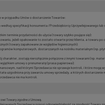
je w przypadku Umów o dostarczenie Towarów:
edług specyfikacji konsumenta /Przedsiębiorcy Uprzywilejowanego lub s
tkim terminie przydatności do użycia (towary szybko psujące się);
aniu, jeżeli opakowanie to zostało otwarte przez klienta, a towaru po 
cznych (towary zapakowane ze względów higienicznych);
rogramów komputerowych, dostarczanych na nośniku materialnym (np. pły
j charakter, zostają nierozłącznie połączone z innymi towarami (np. materi
z wyjątkiem umowy o prenumeratę (prasa papierowa);
finansowym, nad którymi Sprzedawca nie sprawuje kontroli, i które mogą 
tała uzgodniona przy zawarciu umowy sprzedaży, a których dostarczenie m
przedawca nie ma kontroli.
ntowi Towary zgodne z Umową.
lejowanych Sprzedawca ponosi odpowiedzialność za zgodność Towaru zg