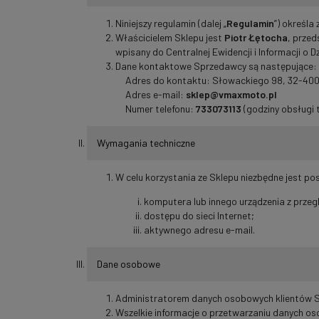
Niniejszy regulamin (dalej „
Regulamin
”) określa
Właścicielem Sklepu jest
Piotr Łętocha
, prze
wpisany do Centralnej Ewidencji i Informacji o D
Dane kontaktowe Sprzedawcy są następujące:
Adres do kontaktu: Słowackiego 98, 32-400
Adres e-mail:
sklep@vmaxmoto.pl
Numer telefonu:
733073113
(godziny obsługi t
Wymagania techniczne
W celu korzystania ze Sklepu niezbędne jest po
komputera lub innego urządzenia z przeg
dostępu do sieci Internet;
aktywnego adresu e-mail.
Dane osobowe
Administratorem danych osobowych klientów S
Wszelkie informacje o przetwarzaniu danych os