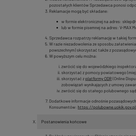
pozostałych klientów Sprzedawca ponosi odpow
Reklamacje mogą być składane:
w formie elektronicznej na adres: skle
lub w formie pisemnej na adres: V-MAX M
Sprzedawca rozpatrzy reklamację w takiej formi
W razie niezadowolenia ze sposobu załatwieni
powszechnym) skorzystać także z pozasądowyc
W powyższym celu można:
zwrócić się do wojewódzkiego inspektor
skorzystać z pomocy powiatowego (miejs
skorzystać z
platformy ODR
(Online Disp
zobowiązań wynikających z umowy zawarte
zwrócić się do stałego polubownego sąd
Dodatkowe informacje odnośnie pozasądowych s
Konsumentów:
https://polubowne.uokik.gov.pl
Postanowienia końcowe