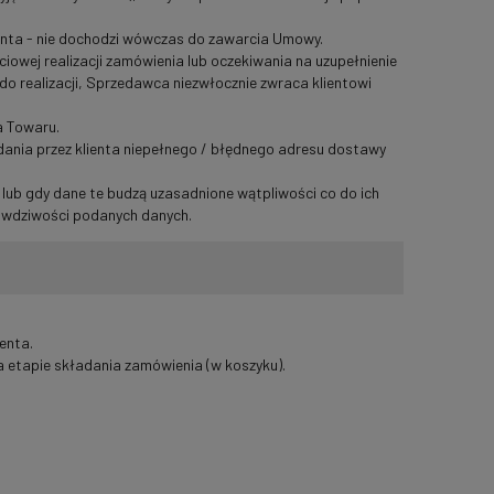
ienta - nie dochodzi wówczas do zawarcia Umowy.
iowej realizacji zamówienia lub oczekiwania na uzupełnienie
do realizacji, Sprzedawca niezwłocznie zwraca klientowi
a Towaru.
dania przez klienta niepełnego / błędnego adresu dostawy
lub gdy dane te budzą uzasadnione wątpliwości co do ich
rawdziwości podanych danych.
enta.
a etapie składania zamówienia (w koszyku).