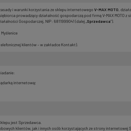
 zasady i warunki korzystania ze sklepu internetowego
V-MAX MOTO
, dzia
dsiębiorca prowadzący działalność gospodarczą pod firmą V-MAX MOTO z s
ziałalności Gospodarczej, NIP: 6811999041 (dalej „
Sprzedawca
”).
 Myślenice
elefonicznej klientów – w zakładce Kontakt).
siadanie:
lądarką internetową;
klepu jest Sprzedawca.
obowych klientów, jak i innych osób korzystających ze strony internetowe