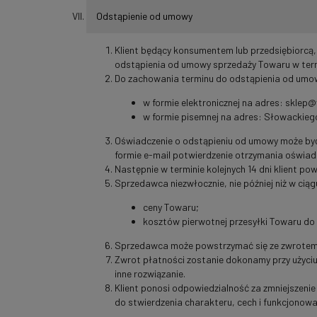
Odstąpienie od umowy
Klient będący konsumentem lub przedsiębiorcą
odstąpienia od umowy sprzedaży Towaru w termi
Do zachowania terminu do odstąpienia od umowy
w formie elektronicznej na adres: sklep
w formie pisemnej na adres: Słowackiego
Oświadczenie o odstąpieniu od umowy może b
formie e-mail potwierdzenie otrzymania oświad
Następnie w terminie kolejnych 14 dni klient 
Sprzedawca niezwłocznie, nie później niż w cią
ceny Towaru;
kosztów pierwotnej przesyłki Towaru do
Sprzedawca może powstrzymać się ze zwrotem p
Zwrot płatności zostanie dokonamy przy użyciu t
inne rozwiązanie.
Klient ponosi odpowiedzialność za zmniejszeni
do stwierdzenia charakteru, cech i funkcjonowa