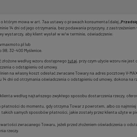
, o którym mowa w art. 7aa ustawy o prawach konsumenta (dalej „
Przedsi
nie 14 dni od jego otrzymania, bez podawania przyczyny, z zastrzeżeniem 
 wystarczy, aby klient wysłał w w/w terminie, oświadczenie:
@vmaxmoto.pl lub
 98, 32-400 Myślenice.
yć złożone według wzoru dostępnego
tutaj
, przy czym użycie wzoru nie jes
czenia o odstąpieniu od umowy.
powinien na własny koszt odesłać zwracane Towary na adres pocztowy V-MAX
gu 14 dni od otrzymania oświadczenia o odstąpieniu od umowy, dokona na rz
 klienta według najtańszego zwykłego sposobu dostarczenia rzeczy, ofero
łatności do momentu, gdy otrzyma Towar z powrotem, albo co najmniej 
akich samych sposobów płatności, jakie zostały przez klienta użyte w pier
e wartości zwracanego Towaru, jeżeli przed złożeniem oświadczenia o odst
nia rzeczy.