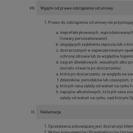
Wyjątki od prawa odstąpienia od umowy
Prawo do odstąpienia od umowy nie przysługu
nieprefabrykowanych, wyprodukowanych w
(towary personalizowane);
ulegających szybkiemu zepsuciu lub o kró
dostarczanych w zapieczętowanym opakow
ochronę zdrowia lub ze względów higieni
nagrań dźwiękowych, wizualnych albo p
zostało otwarte po dostarczeniu;
które po dostarczeniu, ze względu na swó
dzienników, periodyków lub czasopism, 
których cena zależy od wahań na rynku 
napojów alkoholowych, których cena zos
zależy od wahań na rynku, nad którymi S
Reklamacje
Sprzedawca zobowiązany jest dostarczyć klie
Wobec konsumentów i Przedsiębiorców Uprzywi