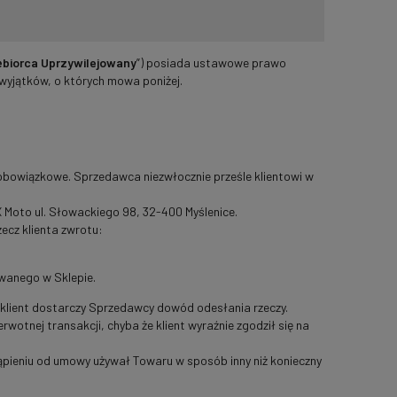
ębiorca Uprzywilejowany
”) posiada ustawowe prawo
wyjątków, o których mowa poniżej.
t obowiązkowe. Sprzedawca niezwłocznie prześle klientowi w
 Moto ul. Słowackiego 98, 32-400 Myślenice.
ecz klienta zwrotu:
wanego w Sklepie.
klient dostarczy Sprzedawcy dowód odesłania rzeczy.
wotnej transakcji, chyba że klient wyraźnie zgodził się na
ąpieniu od umowy używał Towaru w sposób inny niż konieczny