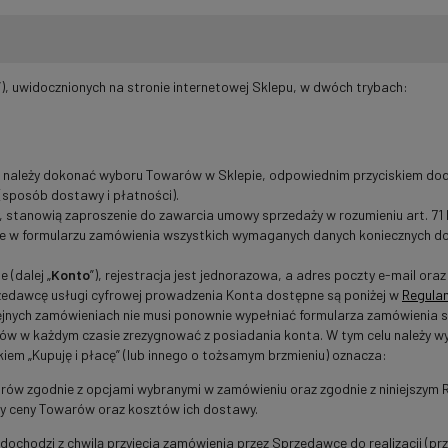
”), uwidocznionych na stronie internetowej Sklepu, w dwóch trybach:
 należy dokonać wyboru Towarów w Sklepie, odpowiednim przyciskiem dod
(sposób dostawy i płatności).
ny, stanowią zaproszenie do zawarcia umowy sprzedaży w rozumieniu art. 71
e w formularzu zamówienia wszystkich wymaganych danych koniecznych do wy
 (dalej „
Konto
”), rejestracja jest jednorazowa, a adres poczty e-mail or
zedawcę usługi cyfrowej prowadzenia Konta dostępne są poniżej w
Regula
olejnych zamówieniach nie musi ponownie wypełniać formularza zamówienia
tów w każdym czasie zrezygnować z posiadania konta. W tym celu należy w
kiem „Kupuję i płacę” (lub innego o tożsamym brzmieniu) oznacza:
rów zgodnie z opcjami wybranymi w zamówieniu oraz zgodnie z niniejszym
y ceny Towarów oraz kosztów ich dostawy.
 dochodzi z chwilą przyjęcia zamówienia przez Sprzedawcę do realizacji (pr