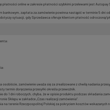
łatności online w zakresie płatności szybkimi przelewami jest Autopay 
em bankowym, zapłata za zamówienie powinna nastąpić w terminie 5 dni od
e dotyczy sytuacji, gdy Sprzedawca oferuje klientom płatność odroczoną
enta:
ia:
 osobiście, zamówienie uważa się za zrealizowane z chwilą nadania przesył
ty termin doręczenia przesyłki określa przewoźnik.
e do 1 dni roboczych, chyba, że w opisie produktu podczas składania zamó
ronie Sklepu w zakładce „Czas realizacji zamówienia”.
na terenie Rzeczpospolitej Polskiej za pokryciem kosztów wskazanych na 