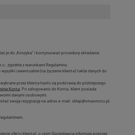
ać je do „Koszyka” i kontynuować procedurę składania
 k.c., zgodnie z warunkami Regulaminu.
syłki i ewentualnie (na życzenie klienta) także danych do
az wybrane przez klienta hasło są podstawą do późniejszego
minie Konta
. Po zalogowaniu do Konta, klient posiada
 swoimi danymi osobowymi.
ysłać swoją rezygnację na adres e-mail: sklep@vmaxmoto.pl.
 Regulaminem,
zyjęcie oferty klienta), o czym Sprzedawca informuje poprzez