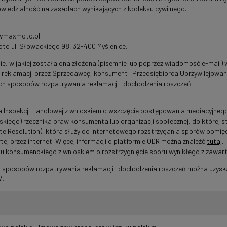
iedzialność na zasadach wynikających z kodeksu cywilnego.
p@vmaxmoto.pl
oto ul. Słowackiego 98, 32-400 Myślenice.
e, w jakiej została ona złożona (pisemnie lub poprzez wiadomość e-mail) w
a reklamacji przez Sprzedawcę, konsument i Przedsiębiorca Uprzywilejow
h sposobów rozpatrywania reklamacji i dochodzenia roszczeń.
a Inspekcji Handlowej z wnioskiem o wszczęcie postępowania mediacyjne
kiego) rzecznika praw konsumenta lub organizacji społecznej, do której
ute Resolution), która służy do internetowego rozstrzygania sporów pomięd
j przez internet. Więcej informacji o platformie ODR można znaleźć
tutaj
,
u konsumenckiego z wnioskiem o rozstrzygnięcie sporu wynikłego z zawar
posobów rozpatrywania reklamacji i dochodzenia roszczeń można uzyskać 
/
.