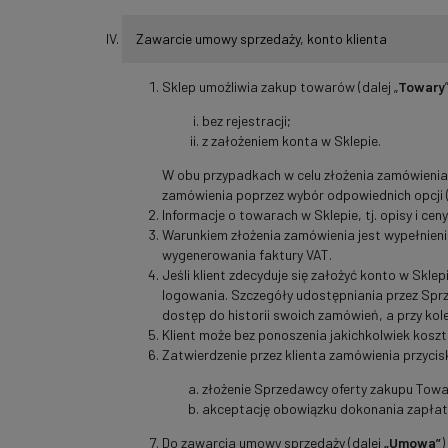
Zawarcie umowy sprzedaży, konto klienta
Sklep umożliwia zakup towarów (dalej „
Towary
bez rejestracji;
z założeniem konta w Sklepie.
W obu przypadkach w celu złożenia zamówienia
zamówienia poprzez wybór odpowiednich opcji 
Informacje o towarach w Sklepie, tj. opisy i ce
Warunkiem złożenia zamówienia jest wypełnieni
wygenerowania faktury VAT.
Jeśli klient zdecyduje się założyć konto w Sklepie
logowania. Szczegóły udostępniania przez Spr
dostęp do historii swoich zamówień, a przy k
Klient może bez ponoszenia jakichkolwiek kosz
Zatwierdzenie przez klienta zamówienia przycis
złożenie Sprzedawcy oferty zakupu Towa
akceptację obowiązku dokonania zapłat
Do zawarcia umowy sprzedaży (dalej
„Umowa”
)