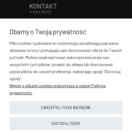
KONTAKT
V-MAX MOTO
Słowackiego 98, 32-400 Myślenice
Pn - Pt 9:00 - 17:00
Dbamy o Twoją prywatność
Sob 9:00 - 13:00
889-633-896
Pliki cookies i pokrewne im technologie umożliwiają poprawne
sklep@vmaxmoto.pl
działanie strony i pomagają nam dostosować ofertę do Twoich
potrzeb. Możesz zaakceptować wykorzystanie przez nas
wszystkich tych plików i przejść do sklepu lub dostosować
użycie plików do swoich preferencji, wybierając opcję "Dostosuj
POMOC
zgody".
Więcej o plikach cookies przeczytasz w naszej Polityce
MOJE KONTO
prywatności.
PŁATNOŚCI I DOSTAWA
ZAAKCEPTUJ TYLKO NIEZBĘDNE
INFORMACJE
DOSTOSUJ ZGODY