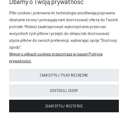
Dbamy o Twoją prywatność
Sob 9:00 - 13:00
889-633-896
Pliki cookies i pokrewne im technologie umożliwiają poprawne
sklep@vmaxmoto.pl
działanie strony i pomagają nam dostosować ofertę do Twoich
potrzeb. Możesz zaakceptować wykorzystanie przez nas
wszystkich tych plików i przejść do sklepu lub dostosować
użycie plików do swoich preferencji, wybierając opcję "Dostosuj
POMOC
zgody".
Więcej o plikach cookies przeczytasz w naszej Polityce
MOJE KONTO
prywatności.
PŁATNOŚCI I DOSTAWA
ZAAKCEPTUJ TYLKO NIEZBĘDNE
INFORMACJE
DOSTOSUJ ZGODY
O NAS
ZAAKCEPTUJ WSZYSTKIE
POKAŻ PEŁNĄ WERSJĘ STRONY