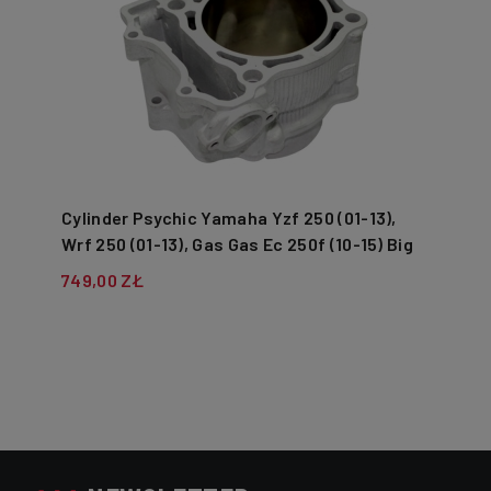
Cylinder Psychic Yamaha Yzf 250 (01-13),
Wrf 250 (01-13), Gas Gas Ec 250f (10-15) Big
Bore = 83mm (+6mm = 290cm3) - Zamienny
749,00 ZŁ
Z 21002n