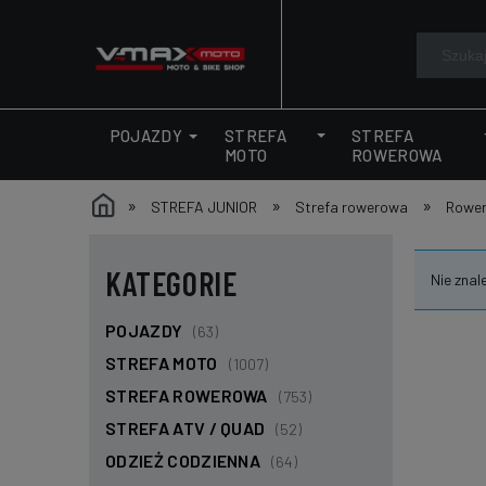
STREFA
STREFA
POJAZDY
MOTO
ROWEROWA
»
»
»
STREFA JUNIOR
Strefa rowerowa
Rower
KATEGORIE
Nie znal
POJAZDY
(63)
STREFA MOTO
(1007)
STREFA ROWEROWA
(753)
STREFA ATV / QUAD
(52)
ODZIEŻ CODZIENNA
(64)