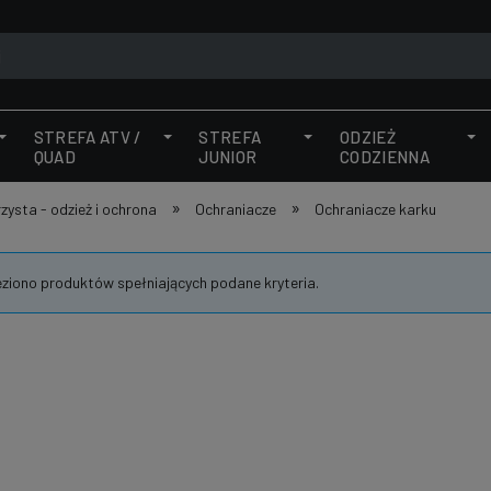
STREFA ATV /
STREFA
ODZIEŻ
QUAD
JUNIOR
CODZIENNA
»
»
zysta - odzież i ochrona
Ochraniacze
Ochraniacze karku
eziono produktów spełniających podane kryteria.