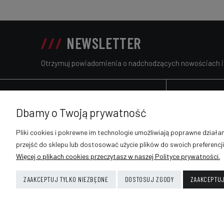
NEWSLETTER
Otrzymuj powiadomienia o nadchodzących nowościach 
POMOC
KONTAKT
Dbamy o Twoją prywatność
Zwroty i rek
V-MAX MOTO
Pliki cookies i pokrewne im technologie umożliwiają poprawne dział
Słowackiego 98, 32-400 Myślenice
Regulamin s
przejść do sklepu lub dostosować użycie plików do swoich preferencji
Pn - Pt 9:00 - 17:00
Więcej o plikach cookies przeczytasz w naszej Polityce prywatności.
Sob 9:00 - 13:00
889-633-896
ZAAKCEPTUJ TYLKO NIEZBĘDNE
DOSTOSUJ ZGODY
ZAAKCEPTUJ
sklep@vmaxmoto.pl