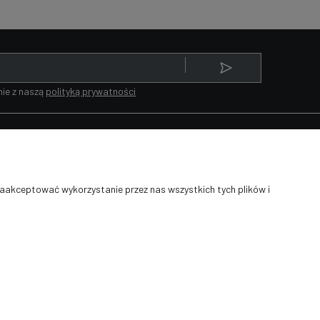
ie z naszą
polityką prywatności
INFORMACJE
O NAS
Polityka prywatności
Kontakt i dane firmy
zaakceptować wykorzystanie przez nas wszystkich tych plików i
Serwis rowerowy
Regulamin serwisu
rowerowego
Jak kupować?