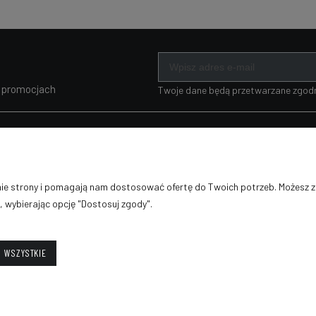
i promocjach
Twoje dane będą przetwarzane zgodn
MOJE KONTO
PŁATNOŚCI I
DOSTAWA
lamacje
Twoje zamówienia
anie strony i pomagają nam dostosować ofertę do Twoich potrzeb. Możesz 
Formy płatności
klepu
Ustawienia konta
, wybierając opcję "Dostosuj zgody".
Czas i koszty dostawy
Przechowalnia
Czas realizacji zamówienia
 WSZYSTKIE