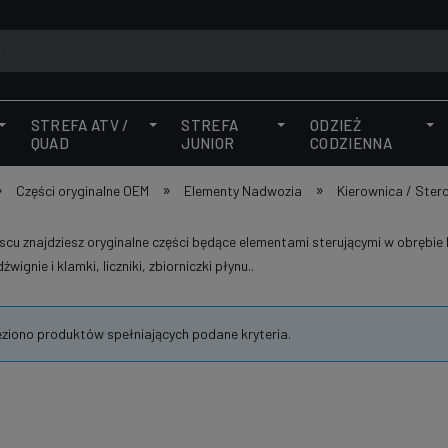
STREFA ATV /
STREFA
ODZIEŻ
QUAD
JUNIOR
CODZIENNA
»
»
»
Części oryginalne OEM
Elementy Nadwozia
Kierownica / Ster
cu znajdziesz oryginalne części będące elementami sterującymi w obrębie kier
źwignie i klamki, liczniki, zbiorniczki płynu..
eziono produktów spełniających podane kryteria.