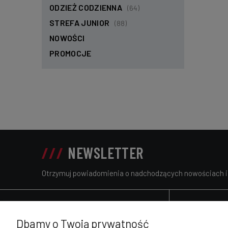
ODZIEŻ CODZIENNA
(64)
STREFA JUNIOR
(88)
NOWOŚCI
PROMOCJE
NEWSLETTER
Otrzymuj powiadomienia o nadchodzących nowościach 
POMOC
KONTAKT
Dbamy o Twoją prywatność