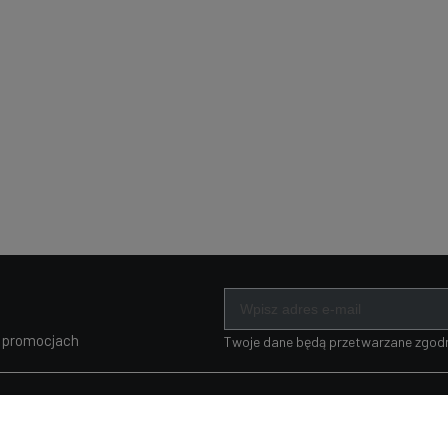
i promocjach
Twoje dane będą przetwarzane zgodn
MOJE KONTO
PŁATNOŚCI I
DOSTAWA