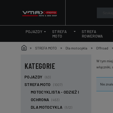
STREFA
STREFA
POJAZDY
MOTO
ROWEROWA
»
»
»
STREFA MOTO
Dla motocykla
Offroad
W tym miejs
KATEGORIE
włączniki, d
POJAZDY
(63)
Nie znal
STREFA MOTO
(1007)
MOTOCYKLISTA - ODZIEŻ I
OCHRONA
(463)
DLA MOTOCYKLA
(512)