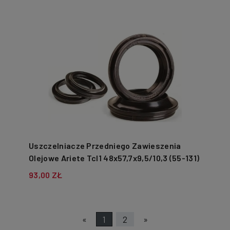
Uszczelniacze Przedniego Zawieszenia
Olejowe Ariete Tcl1 48x57,7x9,5/10,3 (55-131)
Ari139
93,00 ZŁ
«
1
2
»