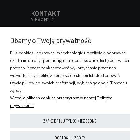
KONTAKT
V-MAX MOTO
Słowackiego 98, 32-400 Myślenice
Pn - Pt 9:00 - 17:00
Dbamy o Twoją prywatność
Sob 9:00 - 13:00
889-633-896
Pliki cookies i pokrewne im technologie umożliwiają poprawne
sklep@vmaxmoto.pl
działanie strony i pomagają nam dostosować ofertę do Twoich
potrzeb. Możesz zaakceptować wykorzystanie przez nas
wszystkich tych plików i przejść do sklepu lub dostosować
użycie plików do swoich preferencji, wybierając opcję "Dostosuj
POMOC
zgody".
Więcej o plikach cookies przeczytasz w naszej Polityce
MOJE KONTO
prywatności.
PŁATNOŚCI I DOSTAWA
ZAAKCEPTUJ TYLKO NIEZBĘDNE
INFORMACJE
DOSTOSUJ ZGODY