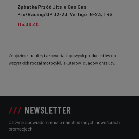
Zębatka Przód Jitsie Gas Gas
Pro/Racing/GP 02-23, Vertigo 16-23, TRS
One 16-18
115,00 ZŁ
Znajdziesz tu filtry i akcesoria topowych producentów do
wszystkich rodzai motocykli, skuterów, quadów oraz utv.
NEWSLETTER
Otrzymuj powiadomienia o nadchodzących nowościach i
promocjach