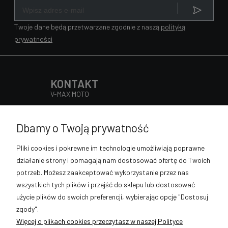
Twoje dane będą przetwarzane zgodnie z naszą
polityką
prywatności
KONTAKT
V-MAX MOTO
Słowackiego 98, 32-400 Myślenice
Pn - Pt 9:00 - 17:00
Dbamy o Twoją prywatność
Sob 9:00 - 13:00
889-633-896
Pliki cookies i pokrewne im technologie umożliwiają poprawne
sklep@vmaxmoto.pl
działanie strony i pomagają nam dostosować ofertę do Twoich
potrzeb. Możesz zaakceptować wykorzystanie przez nas
wszystkich tych plików i przejść do sklepu lub dostosować
użycie plików do swoich preferencji, wybierając opcję "Dostosuj
POMOC
zgody".
Więcej o plikach cookies przeczytasz w naszej Polityce
MOJE KONTO