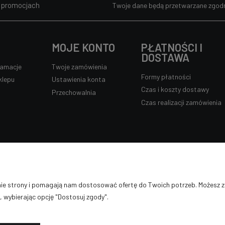
i promocjach
Twoje dane będą przetwarzane zgodn
MOJE KONTO
PŁATNOŚCI I
DOSTAWA
lamacje
Twoje zamówienia
Formy płatności
klepu
Ustawienia konta
Czas i koszty dostawy
Przechowalnia
Czas realizacji zamówienia
Sklep internetowy Shoper.pl
anie strony i pomagają nam dostosować ofertę do Twoich potrzeb. Możesz 
, wybierając opcję "Dostosuj zgody".