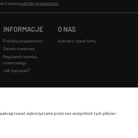
ie z naszą
polityką prywatności
INFORMACJE
O NAS
Polityka prywatności
Kontakt i dane firmy
Serwis rowerowy
Regulamin serwisu
rowerowego
Jak kupować?
zaakceptować wykorzystanie przez nas wszystkich tych plików i