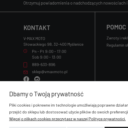
Otrzymuj powiadomienia o nadchodzących nowościach 
POMOC
KONTAKT
Zwroty i rek
V-MAX MOTO
Słowackiego 98, 32-400 Myślenice
Regulamin s
Pn - Pt 9:00 - 17:00
Sob 9:00 - 13:00
889-633-896
sklep@vmaxmoto.pl
Dbamy o Twoją prywatność
Pliki cookies i pokrewne im technologie umożliwiają poprawne dział
przejść do sklepu lub dostosować użycie plików do swoich preferencji
Więcej o plikach cookies przeczytasz w naszej Polityce prywatności.